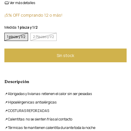
Ver más detalles
¡5% OFF comprando 12 o más!
Medida:
1 plaza y 1/2
1 plaza y 1/2
2 Plazas y 1/2
Descripción
📌Abrigadas y livianas: retienen el calor sin ser pesadas
📌Hipoalérgenicas: antialérgicas
📌COSTURAS REFORZADAS
📌Calentitas: no se sienten frías al contacto
📌Térmicas: te mantienen calentita durante toda la noche