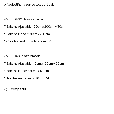
📌No destiñen y son de secado rápido
⭐️MEDIDAS 2 plazas y media:
*1 Sabana Ajustable: 150cm x 200cm + 30cm
*1 Sabana Plana: 230cm x 205cm
* 2 fundas de almohada: 76cm x 51cm
⭐️MEDIDAS 1 plaza y media:
*1 Sabana Ajustable: 110cm x 190cm + 28cm
*1 Sabana Plana: 230cm x 170cm
* 1 funda de almohada: 76cm x 51cm
Compartir