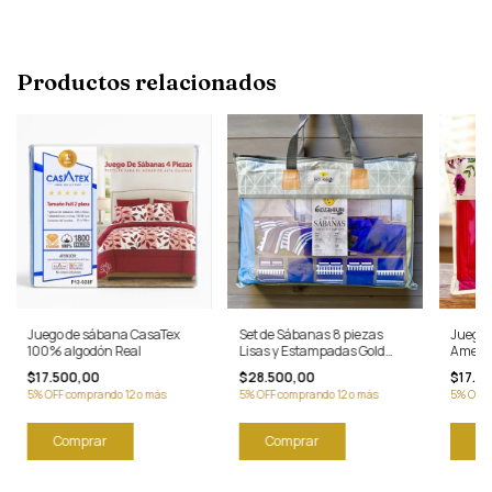
Productos relacionados
Juego de sábana CasaTex
Set de Sábanas 8 piezas
Juego 
100% algodón Real
Lisas y Estampadas Gold
Americ
Sun
100% 
$17.500,00
$28.500,00
$17.0
5% OFF comprando 12 o más
5% OFF comprando 12 o más
5% OFF 
Comprar
Comprar
Co