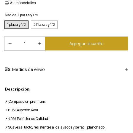
Ver más detalles
Medida:
1 plaza y 1/2
1 plaza y 1/2
2 Plazas y 1/2
Medios de envío
Descripción
📌 Composición premium:
•
60% Algodón Real
•
40% Poliéster de Calidad
📌Suaves al tacto, resistentes a los lavados y de fácil planchado.