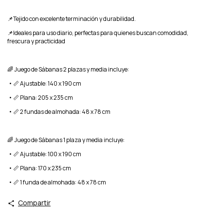
📌Tejido con excelente terminación y durabilidad.
📌Ideales para uso diario, perfectas para quienes buscan comodidad,
frescura y practicidad
🌈 Juego de Sábanas 2 plazas y media incluye:
•
📏 Ajustable: 140 x 190 cm
•
📏 Plana: 205 x 235 cm
•
📏 2 fundas de almohada: 48 x 78 cm
🌈 Juego de Sábanas 1 plaza y media incluye:
•
📏 Ajustable: 100 x 190 cm
•
📏 Plana: 170 x 235 cm
•
📏 1 funda de almohada: 48 x 78 cm
Compartir