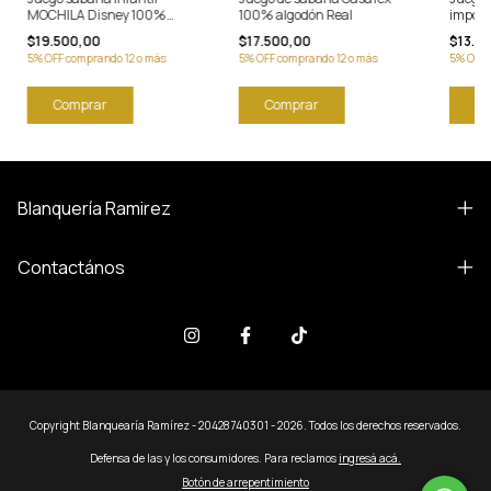
MOCHILA Disney 100%
100% algodón Real
import
algodón 3200 Hilos
$19.500,00
$17.500,00
$13.0
5% OFF comprando 12 o más
5% OFF comprando 12 o más
5% OFF 
Comprar
Co
Blanquería Ramirez
Contactános
Copyright Blanquearía Ramírez - 20428740301 - 2026. Todos los derechos reservados.
Defensa de las y los consumidores. Para reclamos
ingresá acá.
Botón de arrepentimiento