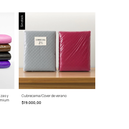
Sin stock
azas y
Cubrecama/Cover de verano
remium
$19.000,00