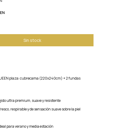
es
EN
UEEN plaza: cubrecama (220x240cm) + 2 fundas
ejido ultra premium, suave y resistente
esco, respirable y de sensación suave sobre la piel
ideal para verano y media estación