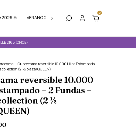
0
 2026 ❄️
VERANO 2026☀️
Preguntas Frecuentes
LLE 2168 (ONCE)
brecama
.
Cubrecama reversible 10.000 Hilos Estampado
e collection (2 ½ plaza/QUEEN)
ama reversible 10.000
Estampado + 2 Fundas –
ollection (2 ½
QUEEN)
00