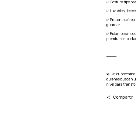
✅ Costura tipo pan
✅ Lavable y de se
✅ Presentación en 
guardar
✅ Estampas modern
premium importa
⸻
💫 Un cubrecama i
quienes buscan un
nivel para transfo
Compartir