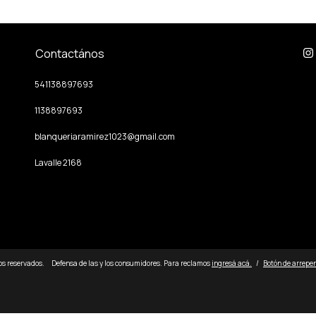
Contactános
541138897693
1138897693
blanqueriaramirez1023@gmail.com
Lavalle 2168
os reservados.
Defensa de las y los consumidores. Para reclamos
ingresá acá.
/
Botón de arrepe