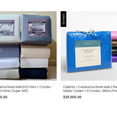
Sin stock
ama Reversible 600 Hilos + 1 Funda –
Cobertor / Cubrecama Reversible 2 Pl
al Home (Super Soft)
Media / Queen + 2 Fundas – Bitono P
00,00
$25.000,00