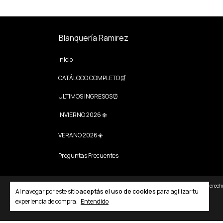
Blanquería Ramirez
Inicio
CATÁLOGO COMPLETO🛒
ULTIMOS INGRESOS⏰
INVIERNO 2026 ❄️
VERANO 2026☀️
Preguntas Frecuentes
Copyright Blanquearía Ramírez - 20428740301 - 2026. Todos los derech
Al navegar por este sitio
aceptás el uso de cookies
para agilizar tu
experiencia de compra.
Entendido