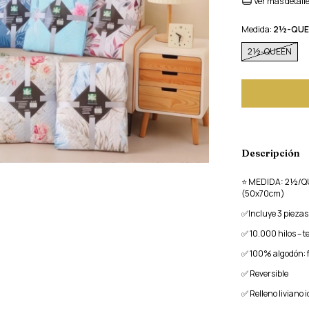
Ver más detall
Medida:
2½-QUE
2½-QUEEN
Descripción
⭐️ MEDIDA: 2½/Q
(50x70cm)
✅Incluye 3 piezas
✅ 10.000 hilos – t
✅ 100% algodón: fr
✅ Reversible
✅ Relleno liviano 