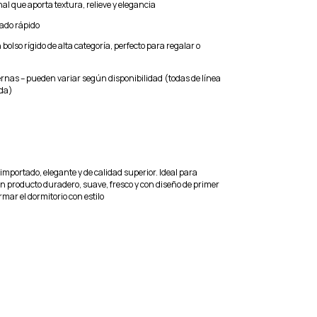
al que aporta textura, relieve y elegancia
cado rápido
bolso rígido de alta categoría, perfecto para regalar o
as – pueden variar según disponibilidad (todas de línea
da)
mportado, elegante y de calidad superior. Ideal para
 producto duradero, suave, fresco y con diseño de primer
rmar el dormitorio con estilo