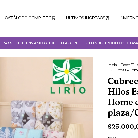
CATÁLOGO COMPLETO🛒
ULTIMOS INGRESOS⏰
INVIERNO
RA $50.000 -- ENVIAMOS A TODO EL PAIS -- RETIROS EN NUESTRO DEPOSITO LAVA
Inicio
.
Cover/Cu
+ 2 Fundas – Hom
Cubrec
Hilos 
Home c
plaza/
$25.000,