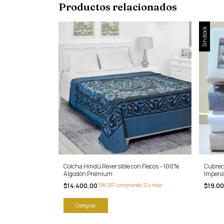
Productos relacionados
Sin stock
Colcha Hindú Reversible con Flecos – 100%
Cubrec
Algodón Premium
Imperi
$14.400,00
5% OFF comprando 12 o más
$19.0
Comprar