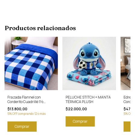
Productos relacionados
Frazada Flannel con
PELUCHE STITCH + MANTA
Edred
Corderito Cuadrillé 1½
TÉRMICA PLUSH
Corderi
Plazas Premium
Abrigo
$13.800,00
$22.000,00
$47.0
5% OFF comprando 12 o más
5% OFF 
Co